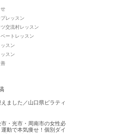
らせ
ープレッスン
ーツ交流村レッスン
イベートレッスン
レッスン
レッスン
改善
稿
迎えました／山口県ピラティ
松市・光市・周南市の女性必
と運動で本気痩せ！個別ダイ