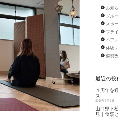
お知
グル
スポ
プラ
ペア
体験
姿勢
最近の投
４周年を
ス
2026年3月2日
山口県下
見｜食事