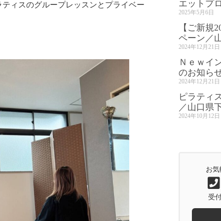
エットプ
ピラティスのグループレッスンとプライベー
2025年5月6日
【ご新規2
ペーン／
2024年12月21日
Ｎｅｗイ
のお知ら
2024年12月21日
ピラティ
／山口県
2024年10月12日
お気
受付時