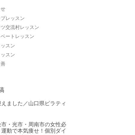
らせ
ープレッスン
ーツ交流村レッスン
イベートレッスン
レッスン
レッスン
改善
稿
迎えました／山口県ピラティ
松市・光市・周南市の女性必
と運動で本気痩せ！個別ダイ