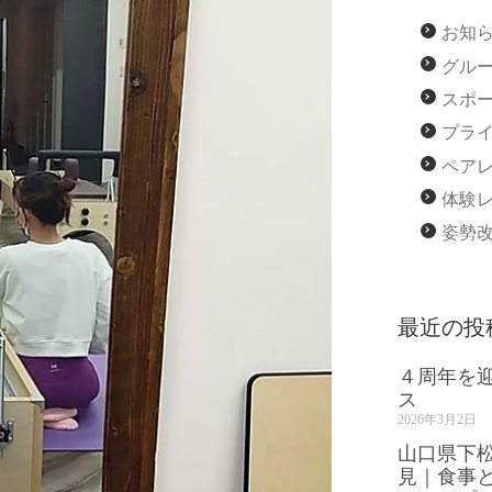
お知
グル
スポ
プラ
ペア
体験
姿勢
最近の投
４周年を
ス
2026年3月2日
山口県下
見｜食事